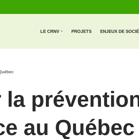
LE CRNV
PROJETS
ENJEUX DE SOCI
 Québec
 la prévention
nce au Québec