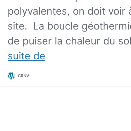
polyvalentes, on doit voir
site. La boucle géotherm
de puiser la chaleur du sol
Églises
suite de
refuges:
4.
Production
CRNV
électrique
par
des
énergies
durables