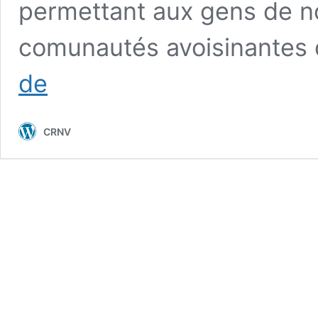
permettant aux gens de 
comunautés avoisinantes 
Églises
de
refuges:
2.
Refuge
CRNV
communautaire
sécuritaire